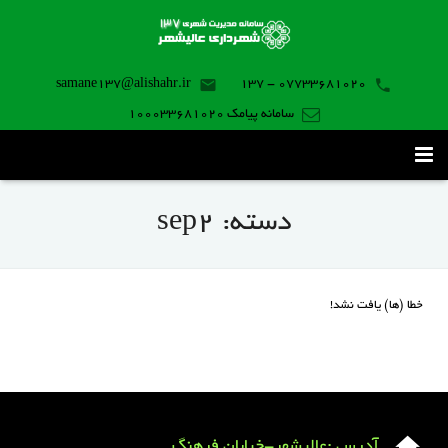
samane137@alishahr.ir
07733681020 - 137
سامانه پیامک 100033681020
صفحه اصلی
دسته:
sep2
ثبت درخواست ۱۳۷
تماس با ما
خطا (ها) یافت نشد!
برنامه موبایل
آدرس :عالیشهر-خیابان فرهنگ