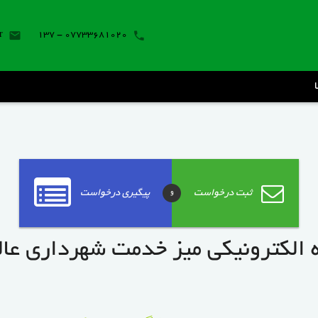
r
07733681020 - 137
ثبت درخواست
پیگیری درخواست
و
 الکترونیکی میز خدمت شهرداری عا