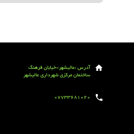
آدرس :عالیشهر-خیابان فرهنگ
ساختمان مرکزی شهرداری عالیشهر
07733681020
Sirens overview
caravaning.com.ua
https://jeetbuzzplay.org/
Football Rules overview