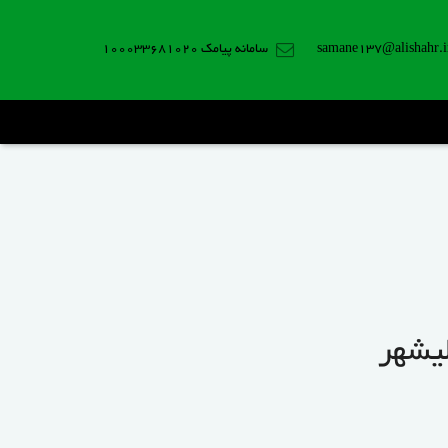
samane137@alishahr.i
سامانه پیامک 100033681020
لیشهر