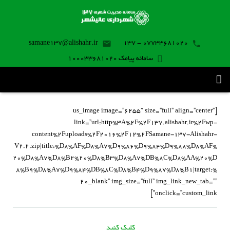
samane137@alishahr.ir
07733681020 - 137
سامانه پیامک 100033681020
صفحه اصلی
[us_image image=”6255″ size=”full” align=”center”
link=”url:http%3A%2F%2F137.alishahr.ir%2Fwp-
ثبت درخواست ۱۳۷
content%2Fuploads%2F2016%2F12%2FSamane-137-Alishahr-
V2.2.zip|title:%D8%AF%D8%A7%D9%86%D9%84%D9%88%D8%AF%
تماس با ما
20%D8%A7%D8%B2%20%D8%B3%D8%A7%DB%8C%D8%AA%20%D
8%B9%D8%A7%D9%84%DB%8C%D8%B4%D9%87%D8%B1|target:%
برنامه موبایل
20_blank” img_size=”full” img_link_new_tab=””
onclick=”custom_link”]
کلیک کنید