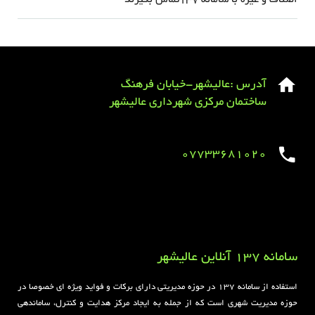
اصناف و غیره با سامانه ۱۳۷تماس بگیرند
آدرس :عالیشهر-خیابان فرهنگ
ساختمان مرکزی شهرداری عالیشهر
07733681020
Sirens overview
caravaning.com.ua
https://jeetbuzzplay.org/
Football Rules overview
سامانه 137 آنلاین عالیشهر
استفاده از سامانه ۱۳۷ در حوزه مدیریتی دارای برکات و فواید ویژه ای خصوصا در
حوزه مدیریت شهری است که از جمله به ایجاد مرکز هدایت و کنترل، ساماندهی