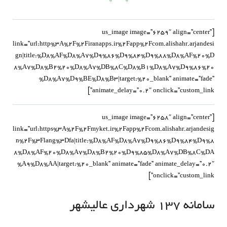
[us_image image=”6259″ align=”center”
link=”url:http%3A%2F%2Firanapps.ir%2Fapp%2Fcom.alishahr.arjandesi
gn|title:%D8%AF%D8%A7%D9%86%D9%84%D9%88%D8%AF%20%D
8%A7%D8%B2%20%D8%A7%DB%8C%D8%B1%D8%A7%D9%86%20
%D8%A7%D9%BE%D8%B3|target:%20_blank” animate=”fade”
animate_delay=”0.2″ onclick=”custom_link”]
[us_image image=”6258″ align=”center”
link=”url:https%3A%2F%2Fmyket.ir%2Fapp%2Fcom.alishahr.arjandesig
n%2F%3Flang%3Dfa|title:%D8%AF%D8%A7%D9%86%D9%84%D9%8
8%D8%AF%20%D8%A7%D8%B2%20%D9%85%D8%A7%DB%8C%DA
%A9%D8%AA|target:%20_blank” animate=”fade” animate_delay=”0.2″
onclick=”custom_link”]
سامانه ۱۳۷ شهرداری عالیشهر