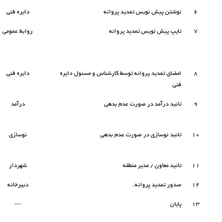
۶
نوشتن پیش نویس تمدید پروانه
دایره فنی
۷
تایپ پیش نویس تمدید پروانه
روابط عمومی
۸
امضای تمدید پروانه توسط کارشناس و مسئول دایره
دایره فنی
فنی
۹
تائید درآمد در صورت عدم بدهی
درآمد
۱۰
تائید نوسازی در صورت عدم بدهی
نوسازی
۱۱
تائید معاون / مدیر منطقه
شهردار
۱۲
صدور تمدید پروانه.
دبیرخانه
۱۳
پایان
—