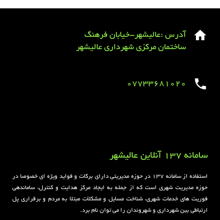
آدرس :عالیشهر-خیابان فرهنگ
ساختمان مرکزی شهرداری عالیشهر
07733681020
Sirens overview
caravaning.com.ua
https://jeetbuzzplay.org/
Football Rules overview
سامانه 137 آنلاین عالیشهر
استفاده از سامانه ۱۳۷ در حوزه مدیریتی دارای برکات و فواید ویژه ای خصوصا در
حوزه مدیریت شهری است که از جمله به ایجاد مرکز هدایت و کنترل، ساماندهی
فوریت های خدمات شهری، شناخت مسایل و مشکلات مبتلا به مردم و برقراری پل
ارتباطی بین شهرداری و شهروندان را می توان نام برد.