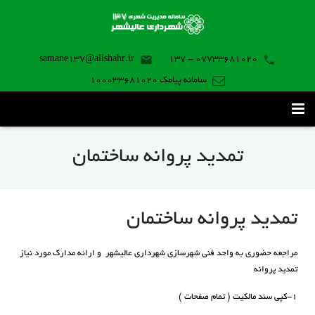
samane137@alishahr.ir
07733681020 - 137
سامانه پیامک 100033681020
صفحه اصلی
تمدید پروانه ساختمان
ثبت درخواست ۱۳۷
تماس با ما
تمدید پروانه ساختمان
برنامه موبایل
مراجعه حضوری به واحد فنی شهرسازی شهرداری عالیشهر و ارائه مدارک مورد نیاز
تمدید پروانه
۱-کپی سند مالکیت ( تمام صفحات )