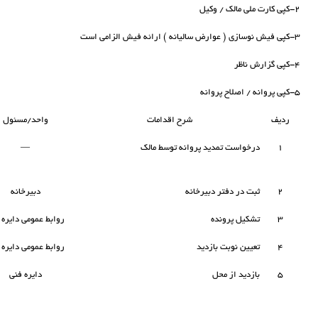
۲-کپی کارت ملی مالک / وکیل
۳-کپی فیش نوسازی ( عوارض سالیانه ) ارائه فیش الزامی است
۴-کپی گزارش ناظر
۵-کپی پروانه / اصلاح پروانه
ردیف
شرح اقدامات
واحد/مسئول
۱
درخواست تمدید پروانه توسط مالک
—
۲
ثبت در دفتر دبیرخانه
دبیرخانه
۳
تشکیل پرونده
روابط عمومی دایره 
۴
تعیین نوبت بازدید
روابط عمومی دایره 
۵
بازدید از محل
دایره فنی