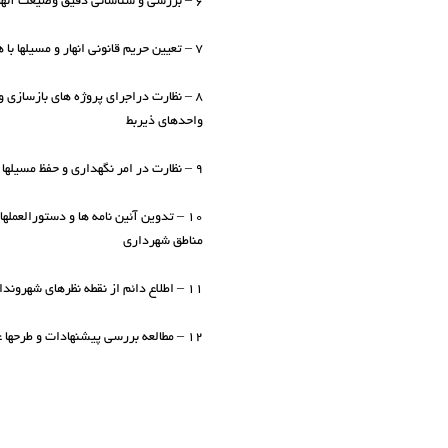
۶ – بررسی و شناسائی دقیق وضیعت آنهار و مسیلهای شهر و جمع آوری و طبقه بندی کلیه اطلاعات دراین خصوص
۷ – تعیین حریم قانونی انهار و مسیلها با هماهنگی سازمانها و ارگانهای ذیربط و مراقبت و نظارت در امر تحصیل و آزاد سازی این حریم و پیگیری امور مربوطه به آنها
۸ – نظارت دراجرای پروژه های بازسازی و 
واحدهای ذیربط
۹ – نظارت در امر نگهداری و حفظ مسیلها و انهار توسط مناطق شهرداری و انجام لازم در این زمینه
۱۰ – تدوین آئین نامه ها و دستورالعمل
مناطق شهرداری
۱۱ – اطلاع دائم از نقطه نظرهای شهروندان و شهرداری در مورد کم وکیف مسائل خدماتی و رفاهی شهر و تجزیه و تحلیل آنها ارائه طرح و پیشنهاد راه حلهای عملی و مناسب
۱۲ – مطالعه بررسی پیشنهادات و طرحها عمومی و اصله از شهروندان و سایر منابع و استفاده از آنها در تدوین برنامه های آتی