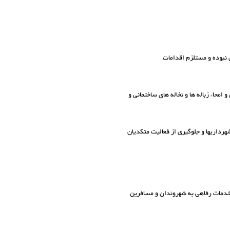
محاء زباله ها و نخاله های ساختمانی و
تعطیل و انتقال کسبه و اماکن مزاحم شهری به مناطق پیش بینی شده در اجرای بنده ۲۰ ماده ۵۵ قانون شهرداریها و جلوگیری از فعالیت متکدیان
 خدمات رفاهی به شهروندان و مسافرین