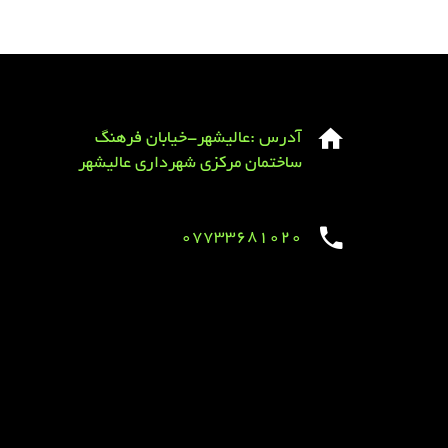
آدرس :عالیشهر-خیابان فرهنگ
ساختمان مرکزی شهرداری عالیشهر
07733681020
Sirens overview
caravaning.com.ua
https://jeetbuzzplay.org/
Football Rules overview