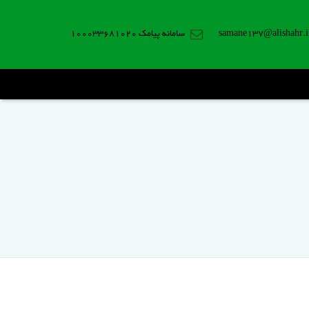
samane137@alishahr.i
سامانه پیامک 100033681020