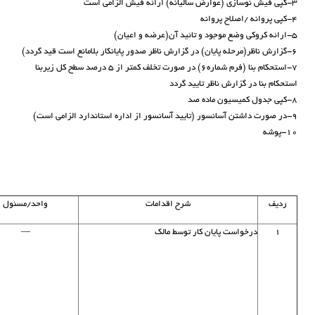
۳-کپی فیش نوسازی (عوارض سالیانه) ارائه فیش الزامی است
۴-کپی پروانه /اصلاح پروانه
۵-ارائه کروکی وضع موجود و تائید آن(عرضه و اعیان)
۶-گزارش ناظر(مرحله پایان) در گزارش ناظر صدور پایانکار بلامانع است قید گردد)
۷-استحکام بنا (فرم شماره۶) در صورت تخلف کمتر از ۵ درصد سطح کل زیربنا
استحکام بنا در گزارش ناظر تایید گردد
۸-کپی جدول کمیسیون ماده صد
۹-در صورت داشتن آسانسور (تایید آسانسور از اداره استاندارد الزامی است)
۱۰-پوشه
ردیف
شرح اقدامات
واحد/مسئول
۱
درخواست پایان کار توسط مالک
—