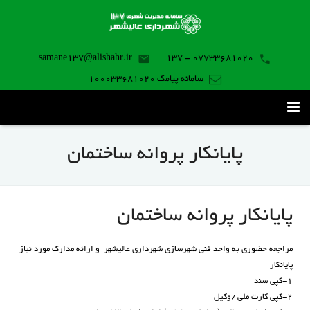
samane137@alishahr.ir
07733681020 - 137
سامانه پیامک 100033681020
صفحه اصلی
پایانکار پروانه ساختمان
ثبت درخواست ۱۳۷
تماس با ما
پایانکار پروانه ساختمان
برنامه موبایل
مراجعه حضوری به واحد فنی شهرسازی شهرداری عالیشهر و ارائه
مدارک مورد نیاز
پایانکار
۱-کپی سند
۲-کپی کارت ملی /وکیل