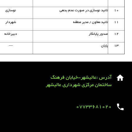
۱۰
تائید نوسازی در صورت عدم بدهی
نوسازی
۱۱
تائید معاون / مدیر منطقه
شهردار
۱۲
صدور پایانکار
دبیرخانه
۱۳
پایان
—
آدرس :عالیشهر-خیابان فرهنگ
ساختمان مرکزی شهرداری عالیشهر
07733681020
Sirens overview
caravaning.com.ua
https://jeetbuzzplay.org/