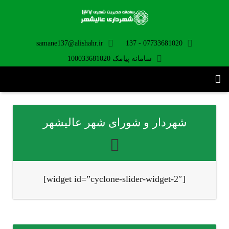
samane137@alishahr.ir
07733681020 - 137
سامانه پیامک 100033681020
صفحه اصلی
شهردار و شورای شهر عالیشهر
ثبت درخواست ۱۳۷
تماس با ما
برنامه موبایل
[widget id=”cyclone-slider-widget-2″]