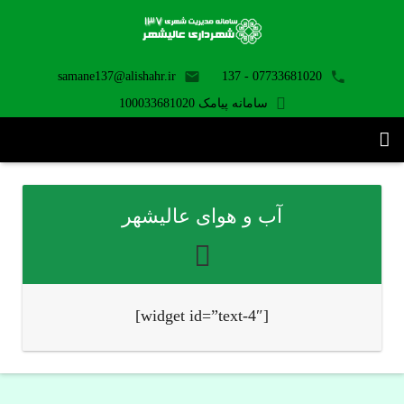
samane137@alishahr.ir
07733681020 - 137
سامانه پیامک 100033681020
صفحه اصلی
آب و هوای عالیشهر
ثبت درخواست ۱۳۷
تماس با ما
برنامه موبایل
[widget id=”text-4″]