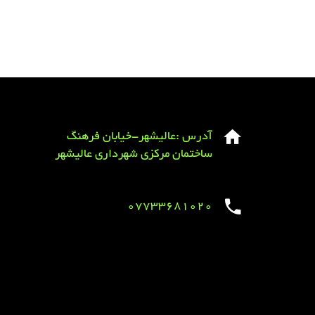
آدرس :عالیشهر-خیابان فرهنگ
ساختمان مرکزی شهرداری عالیشهر
07733681020
Sirens overview
caravaning.com.ua
https://jeetbuzzplay.org/
Football Rules overview