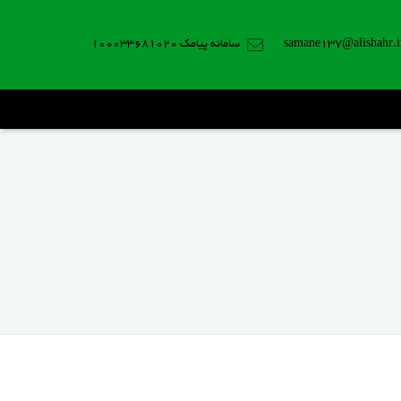
samane137@alishahr.i
سامانه پیامک 100033681020