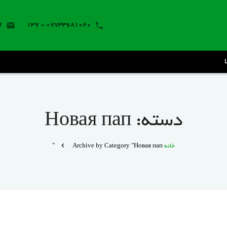
r
07733681020 - 137
دسته:
Новая пап
خانه
Archive by Category "Новая пап"