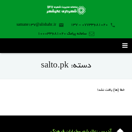
samane137@alishahr.ir
07733681020 - 137
سامانه پیامک 100033681020
صفحه اصلی
دسته:
salto.pk
ثبت درخواست ۱۳۷
تماس با ما
خطا (ها) یافت نشد!
برنامه موبایل
آدرس :عالیشهر-خیابان فرهنگ