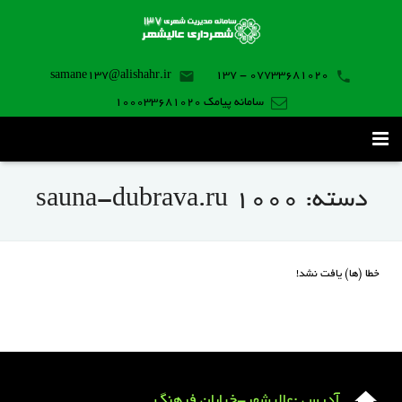
samane137@alishahr.ir
07733681020 - 137
سامانه پیامک 100033681020
صفحه اصلی
دسته:
sauna-dubrava.ru 1000
ثبت درخواست ۱۳۷
تماس با ما
خطا (ها) یافت نشد!
برنامه موبایل
آدرس :عالیشهر-خیابان فرهنگ