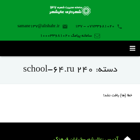
samane137@alishahr.ir
07733681020 - 137
سامانه پیامک 100033681020
صفحه اصلی
دسته:
school-64.ru 240
ثبت درخواست ۱۳۷
تماس با ما
خطا (ها) یافت نشد!
برنامه موبایل
آدرس :عالیشهر-خیابان فرهنگ