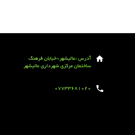
آدرس :عالیشهر-خیابان فرهنگ
ساختمان مرکزی شهرداری عالیشهر
07733681020
Sirens overview
caravaning.com.ua
https://jeetbuzzplay.org/
Football Rules overview