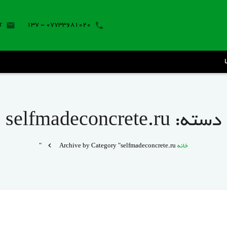
r
07733681020 - 137
دسته:
selfmadeconcrete.ru
خانه
Archive by Category "selfmadeconcrete.ru"