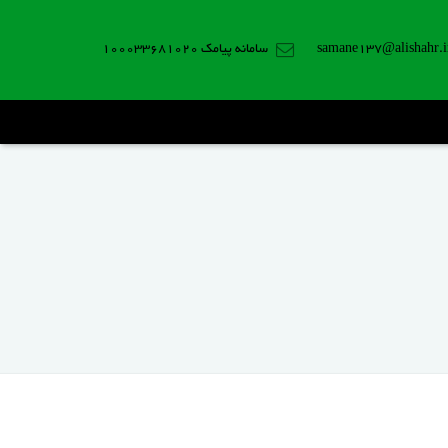
samane137@alishahr.i
سامانه پیامک 100033681020