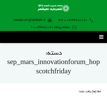
samane137@alishahr.ir
07733681020 - 137
سامانه پیامک 100033681020
صفحه اصلی
دسته:
ثبت درخواست ۱۳۷
sep_mars_innovationforum_hop
تماس با ما
scotchfriday
برنامه موبایل
خطا (ها) یافت نشد!