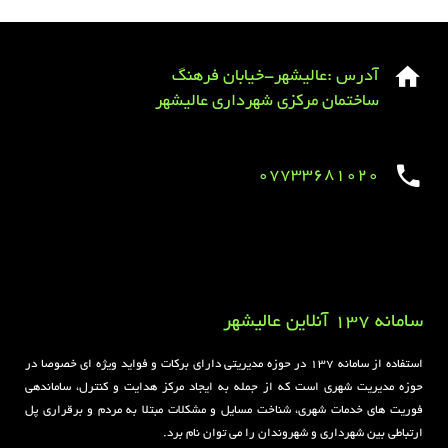
آدرس :عالیشهر-خیابان فرهنگ
ساختمان مرکزی شهرداری عالیشهر
07733681020
Sirens overview
caravaning.com.ua
https://jeetbuzzplay.org/
Football Rules overview
سامانه 137 آنلاین عالیشهر
استفاده از سامانه ۱۳۷ در حوزه مدیریتی دارای برکات و فواید ویژه ای خصوصا در
حوزه مدیریت شهری است که از جمله به ایجاد مرکز هدایت و کنترل، ساماندهی
فوریت های خدمات شهری، شناخت مسایل و مشکلات مبتلا به مردم و برقراری پل
ارتباطی بین شهرداری و شهروندان را می توان نام برد.