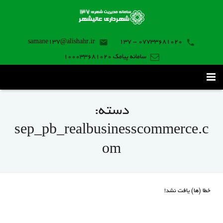
samane137@alishahr.ir
07733681020 - 137
سامانه پیامک 100033681020
صفحه اصلی
دسته:
ثبت درخواست ۱۳۷
sep_pb_realbusinesscommerce.c
تماس با ما
om
برنامه موبایل
خطا (ها) یافت نشد!