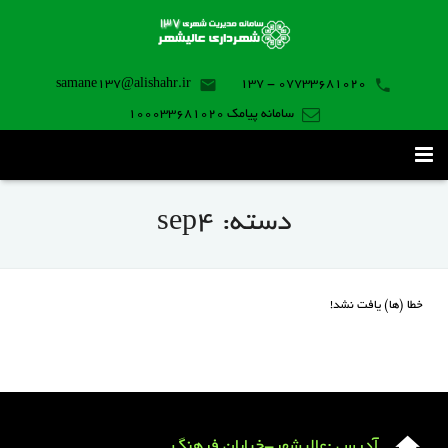
samane137@alishahr.ir
07733681020 - 137
سامانه پیامک 100033681020
صفحه اصلی
دسته:
sep4
ثبت درخواست ۱۳۷
تماس با ما
خطا (ها) یافت نشد!
برنامه موبایل
آدرس :عالیشهر-خیابان فرهنگ