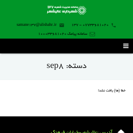
samane137@alishahr.ir
07733681020 - 137
سامانه پیامک 100033681020
صفحه اصلی
دسته:
sep8
ثبت درخواست ۱۳۷
تماس با ما
خطا (ها) یافت نشد!
برنامه موبایل
آدرس :عالیشهر-خیابان فرهنگ