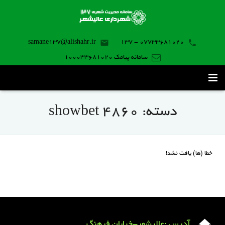
samane137@alishahr.ir
07733681020 - 137
سامانه پیامک 100033681020
صفحه اصلی
دسته:
showbet 4860
ثبت درخواست ۱۳۷
تماس با ما
خطا (ها) یافت نشد!
برنامه موبایل
آدرس :عالیشهر-خیابان فرهنگ