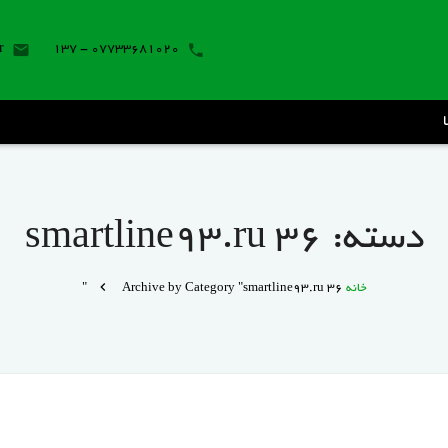
r
07733681020 - 137
دسته:
smartline93.ru 36
خانه
Archive by Category "smartline93.ru 36"