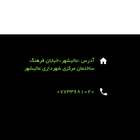
آدرس :عالیشهر-خیابان فرهنگ
ساختمان مرکزی شهرداری عالیشهر
07733681020
Sirens overview
caravaning.com.ua
https://jeetbuzzplay.org/
Football Rules overview