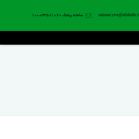
samane137@alishahr.i
سامانه پیامک 100033681020