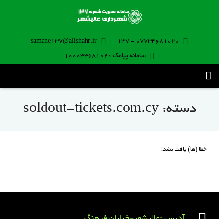
samane137@alishahr.ir
07733681020 - 137
سامانه پیامک 100033681020
صفحه اصلی
دسته:
soldout-tickets.com.cy
ثبت درخواست ۱۳۷
تماس با ما
خطا (ها) یافت نشد!
برنامه موبایل
آدرس :عالیشهر-خیابان فرهنگ