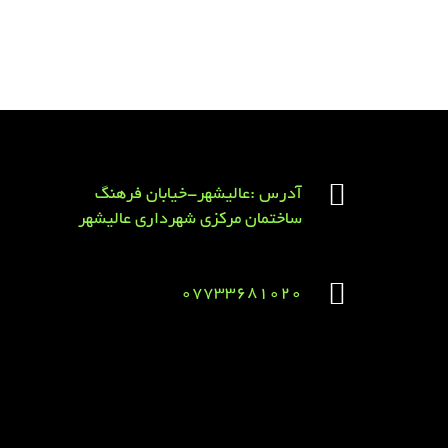
آدرس :عالیشهر-خیابان فرهنگ
ساختمان مرکزی شهرداری عالیشهر
07733681020
Sirens overview
caravaning.com.ua
https://jeetbuzzplay.org/
Football Rules overview