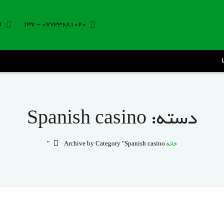
r
07733681020 - 137
دسته:
Spanish casino
خانه
Archive by Category "Spanish casino"