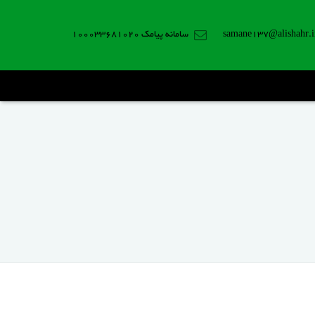
samane137@alishahr.i
سامانه پیامک 100033681020