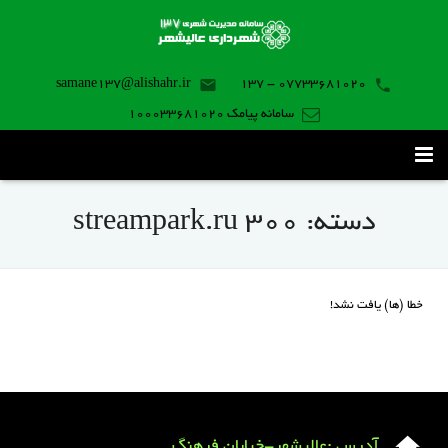
samane137@alishahr.ir
07733681020 - 137
سامانه پیامک 100033681020
صفحه اصلی
دسته:
streampark.ru 300
ثبت درخواست ۱۳۷
تماس با ما
خطا (ها) یافت نشد!
برنامه موبایل
آدرس :عالیشهر-خیابان فرهنگ