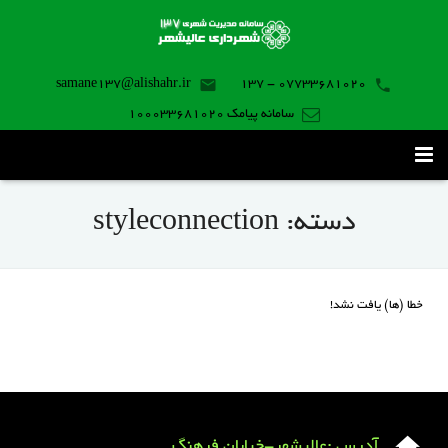
samane137@alishahr.ir
07733681020 - 137
سامانه پیامک 100033681020
صفحه اصلی
دسته:
styleconnection
ثبت درخواست ۱۳۷
تماس با ما
خطا (ها) یافت نشد!
برنامه موبایل
آدرس :عالیشهر-خیابان فرهنگ