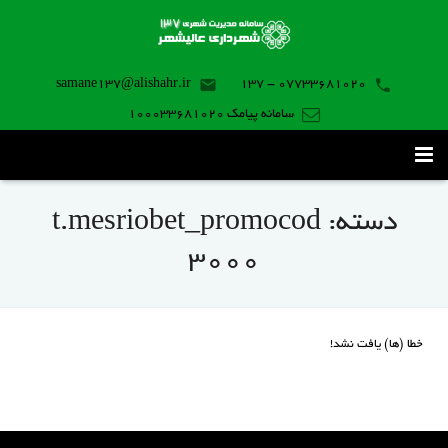
samane137@alishahr.ir
07733681020 - 137
سامانه پیامک 100033681020
صفحه اصلی
دسته:
t.mesriobet_promocod
ثبت درخواست ۱۳۷
3000
تماس با ما
برنامه موبایل
خطا (ها) یافت نشد!