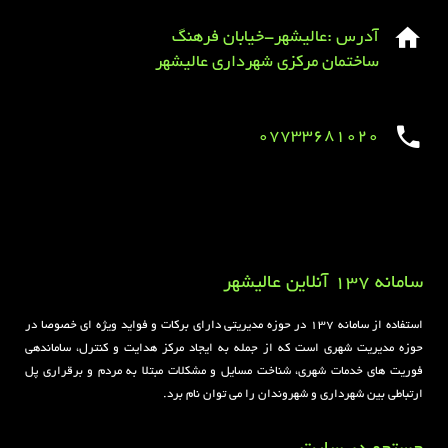
آدرس :عالیشهر-خیابان فرهنگ
ساختمان مرکزی شهرداری عالیشهر
07733681020
Sirens overview
caravaning.com.ua
https://jeetbuzzplay.org/
Football Rules overview
سامانه 137 آنلاین عالیشهر
استفاده از سامانه ۱۳۷ در حوزه مدیریتی دارای برکات و فواید ویژه ای خصوصا در
حوزه مدیریت شهری است که از جمله به ایجاد مرکز هدایت و کنترل، ساماندهی
فوریت های خدمات شهری، شناخت مسایل و مشکلات مبتلا به مردم و برقراری پل
ارتباطی بین شهرداری و شهروندان را می توان نام برد.