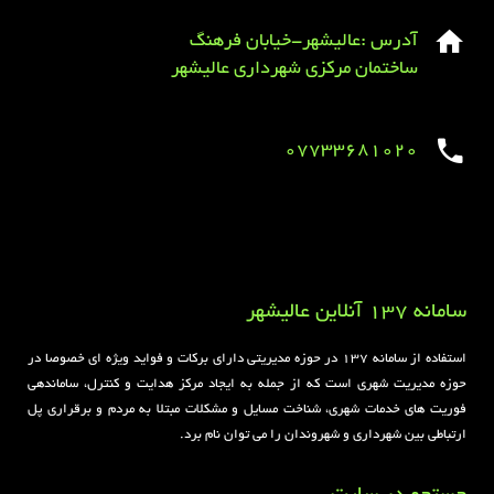
آدرس :عالیشهر-خیابان فرهنگ
ساختمان مرکزی شهرداری عالیشهر
07733681020
Sirens overview
caravaning.com.ua
https://jeetbuzzplay.org/
Football Rules overview
سامانه 137 آنلاین عالیشهر
استفاده از سامانه ۱۳۷ در حوزه مدیریتی دارای برکات و فواید ویژه ای خصوصا در
حوزه مدیریت شهری است که از جمله به ایجاد مرکز هدایت و کنترل، ساماندهی
فوریت های خدمات شهری، شناخت مسایل و مشکلات مبتلا به مردم و برقراری پل
ارتباطی بین شهرداری و شهروندان را می توان نام برد.