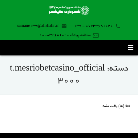
samane137@alishahr.ir
07733681020 - 137
سامانه پیامک 100033681020
صفحه اصلی
دسته:
t.mesriobetcasino_official
ثبت درخواست ۱۳۷
3000
تماس با ما
برنامه موبایل
خطا (ها) یافت نشد!