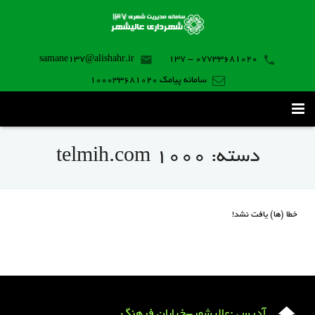
samane137@alishahr.ir
07733681020 - 137
سامانه پیامک 100033681020
صفحه اصلی
دسته:
telmih.com 1000
ثبت درخواست ۱۳۷
تماس با ما
خطا (ها) یافت نشد!
برنامه موبایل
آدرس :عالیشهر-خیابان فرهنگ