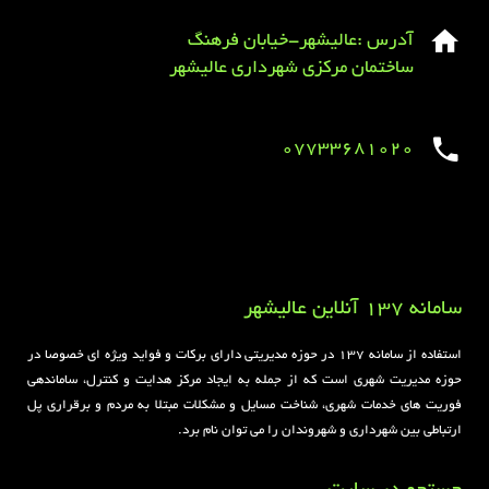
آدرس :عالیشهر-خیابان فرهنگ
ساختمان مرکزی شهرداری عالیشهر
07733681020
Sirens overview
caravaning.com.ua
https://jeetbuzzplay.org/
Football Rules overview
سامانه 137 آنلاین عالیشهر
استفاده از سامانه ۱۳۷ در حوزه مدیریتی دارای برکات و فواید ویژه ای خصوصا در
حوزه مدیریت شهری است که از جمله به ایجاد مرکز هدایت و کنترل، ساماندهی
فوریت های خدمات شهری، شناخت مسایل و مشکلات مبتلا به مردم و برقراری پل
ارتباطی بین شهرداری و شهروندان را می توان نام برد.