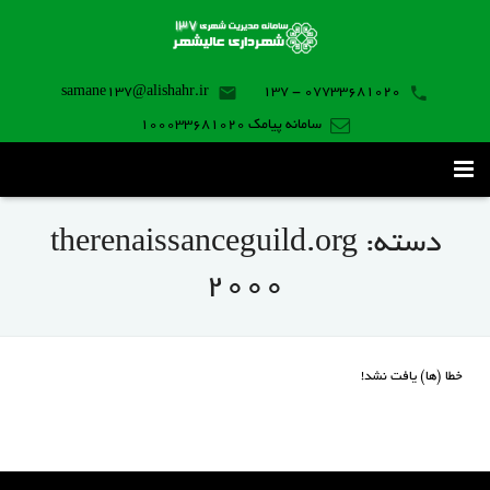
samane137@alishahr.ir
07733681020 - 137
سامانه پیامک 100033681020
صفحه اصلی
دسته:
therenaissanceguild.org
ثبت درخواست ۱۳۷
2000
تماس با ما
برنامه موبایل
خطا (ها) یافت نشد!