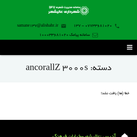
samane137@alishahr.ir
07733681020 - 137
سامانه پیامک 100033681020
صفحه اصلی
دسته:
ancorallZ 3000s
ثبت درخواست ۱۳۷
تماس با ما
خطا (ها) یافت نشد!
برنامه موبایل
آدرس :عالیشهر-خیابان فرهنگ