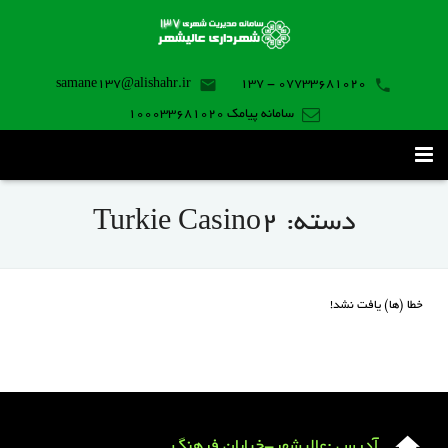
samane137@alishahr.ir
07733681020 - 137
سامانه پیامک 100033681020
صفحه اصلی
دسته:
Turkie Casino2
ثبت درخواست ۱۳۷
تماس با ما
خطا (ها) یافت نشد!
برنامه موبایل
آدرس :عالیشهر-خیابان فرهنگ