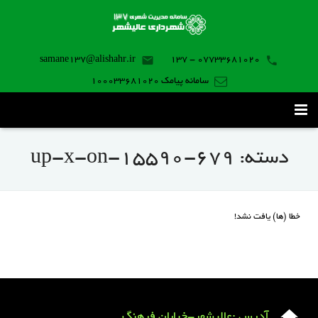
samane137@alishahr.ir
07733681020 - 137
سامانه پیامک 100033681020
صفحه اصلی
دسته:
up-x-on-15590-679
ثبت درخواست ۱۳۷
تماس با ما
خطا (ها) یافت نشد!
برنامه موبایل
آدرس :عالیشهر-خیابان فرهنگ