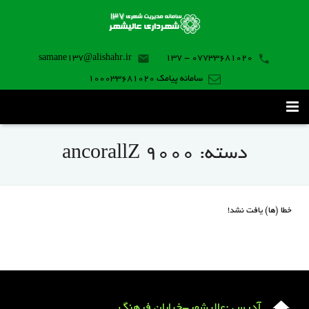
samane137@alishahr.ir
07733681020 - 137
سامانه پیامک 100033681020
صفحه اصلی
دسته:
ancorallZ 9000
ثبت درخواست ۱۳۷
تماس با ما
خطا (ها) یافت نشد!
برنامه موبایل
آدرس :عالیشهر-خیابان فرهنگ