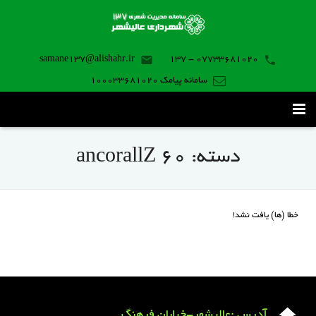
samane137@alishahr.ir
07733681020 - 137
سامانه پیامک 100033681020
صفحه اصلی
دسته:
ancorallZ 60
ثبت درخواست ۱۳۷
تماس با ما
خطا (ها) یافت نشد!
برنامه موبایل
آدرس :عالیشهر-خیابان فرهنگ