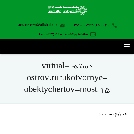
samane137@alishahr.ir
07733681020 - 137
سامانه پیامک 100033681020
صفحه اصلی
دسته:
virtual-
ثبت درخواست ۱۳۷
ostrov.rurukotvornye-
تماس با ما
obektychertov-most 15
برنامه موبایل
خطا (ها) یافت نشد!