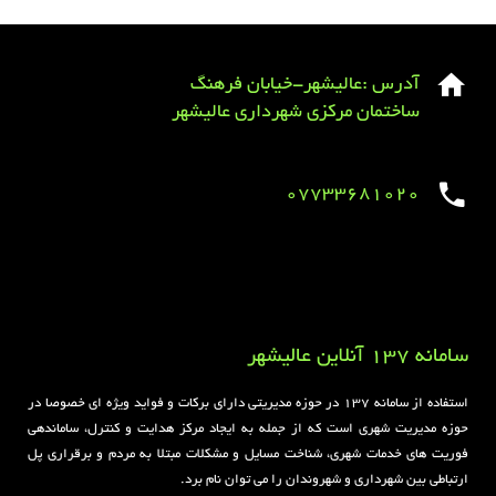
آدرس :عالیشهر-خیابان فرهنگ
ساختمان مرکزی شهرداری عالیشهر
07733681020
Sirens overview
caravaning.com.ua
https://jeetbuzzplay.org/
Football Rules overview
سامانه 137 آنلاین عالیشهر
استفاده از سامانه ۱۳۷ در حوزه مدیریتی دارای برکات و فواید ویژه ای خصوصا در
حوزه مدیریت شهری است که از جمله به ایجاد مرکز هدایت و کنترل، ساماندهی
فوریت های خدمات شهری، شناخت مسایل و مشکلات مبتلا به مردم و برقراری پل
ارتباطی بین شهرداری و شهروندان را می توان نام برد.