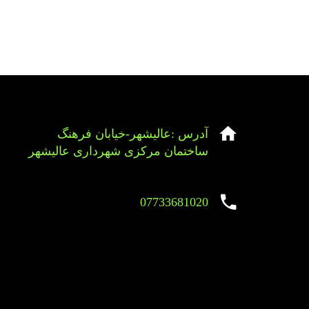
آدرس :عالیشهر-خیابان فرهنگ
ساختمان مرکزی شهرداری عالیشهر
07733681020
Sirens overview
caravaning.com.ua
https://jeetbuzzplay.org/
Football Rules overview