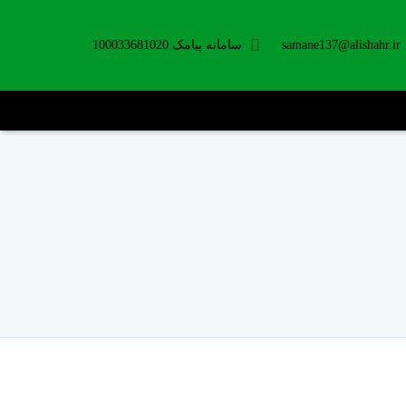
samane137@alishahr.ir
سامانه پیامک 100033681020