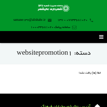
samane137@alishahr.ir
07733681020 - 137
سامانه پیامک 100033681020
صفحه اصلی
دسته:
websitepromotion1
ثبت درخواست ۱۳۷
تماس با ما
خطا (ها) یافت نشد!
برنامه موبایل
آدرس :عالیشهر-خیابان فرهنگ