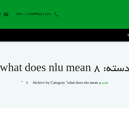
r
07733681020 - 137
سته:
what does nlu mean 8
خانه
Archive by Category "what does nlu mean 8"