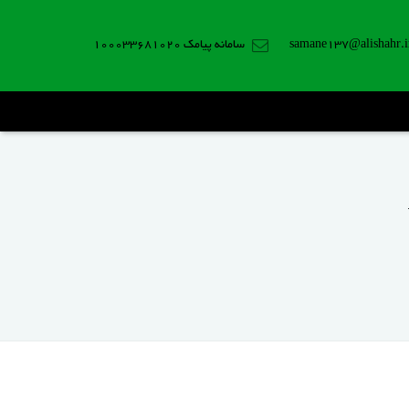
samane137@alishahr.i
سامانه پیامک 100033681020