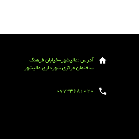
آدرس :عالیشهر-خیابان فرهنگ
ساختمان مرکزی شهرداری عالیشهر
07733681020
Sirens overview
caravaning.com.ua
https://jeetbuzzplay.org/
Football Rules overview