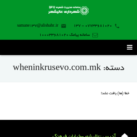
samane137@alishahr.ir
07733681020 - 137
سامانه پیامک 100033681020
صفحه اصلی
دسته:
wheninkrusevo.com.mk
ثبت درخواست ۱۳۷
تماس با ما
خطا (ها) یافت نشد!
برنامه موبایل
آدرس :عالیشهر-خیابان فرهنگ