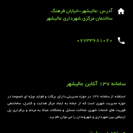
آدرس :عالیشهر-خیابان فرهنگ
ساختمان مرکزی شهرداری عالیشهر
07733681020
Sirens overview
caravaning.com.ua
https://jeetbuzzplay.org/
Football Rules overview
سامانه 137 آنلاین عالیشهر
استفاده از سامانه ۱۳۷ در حوزه مدیریتی دارای برکات و فواید ویژه ای خصوصا در
حوزه مدیریت شهری است که از جمله به ایجاد مرکز هدایت و کنترل، ساماندهی
فوریت های خدمات شهری، شناخت مسایل و مشکلات مبتلا به مردم و برقراری پل
ارتباطی بین شهرداری و شهروندان را می توان نام برد.