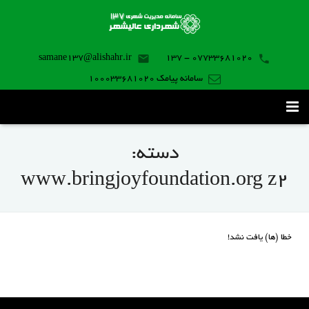
samane137@alishahr.ir
07733681020 - 137
سامانه پیامک 100033681020
صفحه اصلی
دسته:
ثبت درخواست ۱۳۷
www.bringjoyfoundation.org z2
تماس با ما
برنامه موبایل
خطا (ها) یافت نشد!