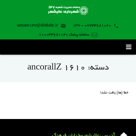
samane137@alishahr.ir
07733681020 - 137
سامانه پیامک 100033681020
صفحه اصلی
دسته:
ancorallZ 1610
ثبت درخواست ۱۳۷
تماس با ما
خطا (ها) یافت نشد!
برنامه موبایل
آدرس :عالیشهر-خیابان فرهنگ