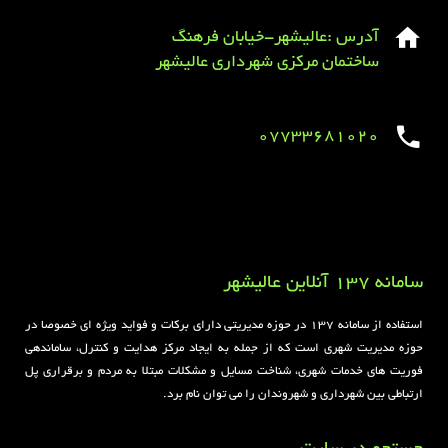
آدرس :عالیشهر-خیابان فرهنگ
ساختمان مرکزی شهرداری عالیشهر
07733681020
Sirens overview
caravaning.com.ua
https://jeetbuzzplay.org/
Football Rules overview
سامانه 137 آنلاین عالیشهر
استفاده از سامانه ۱۳۷ در حوزه مدیریتی دارای برکات و فواید ویژه ای خصوصا در
حوزه مدیریت شهری است که از جمله به ایجاد مرکز هدایت و کنترل، ساماندهی
فوریت های خدمات شهری، شناخت مسایل و مشکلات مبتلا به مردم و برقراری پل
ارتباطی بین شهرداری و شهروندان را می توان نام برد.