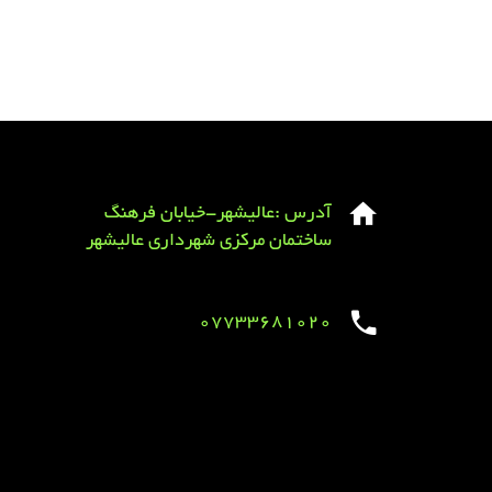
آدرس :عالیشهر-خیابان فرهنگ
ساختمان مرکزی شهرداری عالیشهر
07733681020
Sirens overview
caravaning.com.ua
https://jeetbuzzplay.org/
Football Rules overview