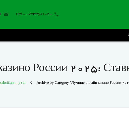
r
07733681020 - 137
азино России 2025: Ставк
ahcif.xn--p1ai
Archive by Category "Лучшие онлайн казино России 2025