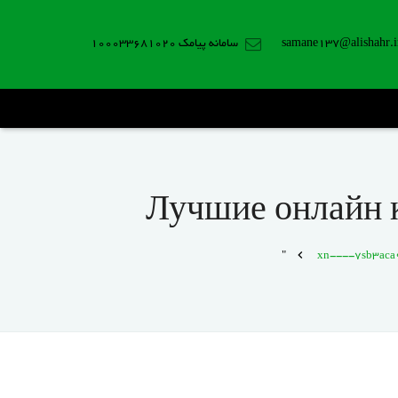
samane137@alishahr.i
سامانه پیامک 100033681020
Лучшие онлайн к
xn----7sb3aca9