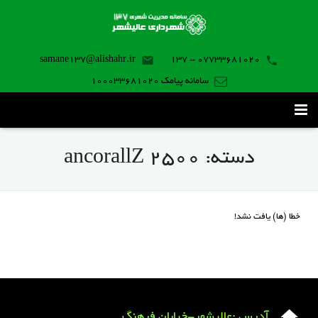
samane137@alishahr.ir
07733681020 - 137
سامانه پیامک 100033681020
صفحه اصلی
دسته:
ancorallZ 2500
ثبت درخواست ۱۳۷
تماس با ما
خطا (ها) یافت نشد!
برنامه موبایل
آدرس :عالیشهر-خیابان فرهنگ