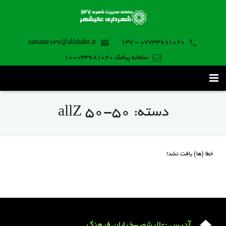
samane137@alishahr.ir
07733681020 - 137
سامانه پیامک 100033681020
صفحه اصلی
دسته:
50-50 allZ
ثبت درخواست ۱۳۷
تماس با ما
خطا (ها) یافت نشد!
برنامه موبایل
آدرس :عالیشهر-خیابان فرهنگ