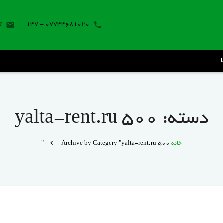
r
07733681020 - 137
دسته:
yalta-rent.ru 500
خانه
Archive by Category "yalta-rent.ru 500"