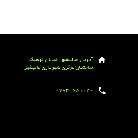
آدرس :عالیشهر-خیابان فرهنگ
ساختمان مرکزی شهرداری عالیشهر
07733681020
Sirens overview
caravaning.com.ua
https://jeetbuzzplay.org/
Football Rules overview