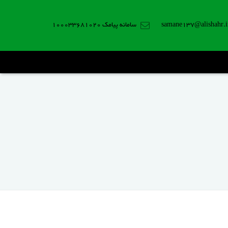
samane137@alishahr.i
سامانه پیامک 100033681020