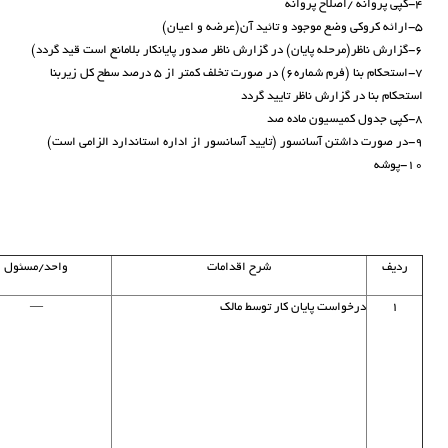
۴-کپی پروانه /اصلاح پروانه
۵-ارائه کروکی وضع موجود و تائید آن(عرضه و اعیان)
۶-گزارش ناظر(مرحله پایان) در گزارش ناظر صدور پایانکار بلامانع است قید گردد)
۷-استحکام بنا (فرم شماره۶) در صورت تخلف کمتر از ۵ درصد سطح کل زیربنا
استحکام بنا در گزارش ناظر تایید گردد
۸-کپی جدول کمیسیون ماده صد
۹-در صورت داشتن آسانسور (تایید آسانسور از اداره استاندارد الزامی است)
۱۰-پوشه
ردیف
شرح اقدامات
واحد/مسئول
۱
درخواست پایان کار توسط مالک
—