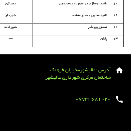
۱۰
تائید نوسازی در صورت عدم بدهی
نوسازی
۱۱
تائید معاون / مدیر منطقه
شهردار
۱۲
صدور پایانکار
دبیرخانه
۱۳
پایان
—
آدرس :عالیشهر-خیابان فرهنگ
ساختمان مرکزی شهرداری عالیشهر
07733681020
Sirens overview
caravaning.com.ua
https://jeetbuzzplay.org/
Football Rules overview