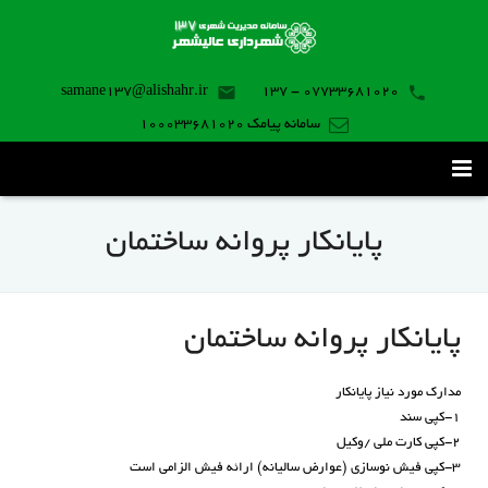
samane137@alishahr.ir
07733681020 - 137
سامانه پیامک 100033681020
صفحه اصلی
پایانکار پروانه ساختمان
ثبت درخواست ۱۳۷
تماس با ما
پایانکار پروانه ساختمان
برنامه موبایل
مدارک مورد نیاز پایانکار
۱-کپی سند
۲-کپی کارت ملی /وکیل
۳-کپی فیش نوسازی (عوارض سالیانه) ارائه فیش الزامی است